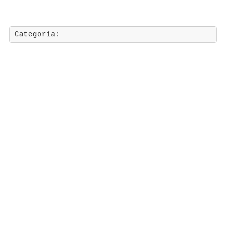
Categoría:
Copyright 2026
CHICO-TRóPICO