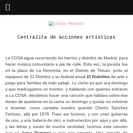
Skip
to
content
Centralita de acciones artísticas
La COSA sigue recorriendo los barrios y distritos de Madrid, para
hacer música comunitaria a pie de calle. Esta vez, la parada fue
en la plaza de La Remonta, en el Distrito de Tetuán, junto al
equipazo de 21 Distritos y su festival anual
21 Distrititos
de arte y
juego para familias de todo pelaje. Lo cierto es que era domingo
y que madrugamos un montón, y hablando con quienes entraron
a La COSA, decidimos hacer una canción que hablara sobre ese
deseo de quedarse en la cama un domingo y quizás no volverse
a levantar, como cantaba nuestro querido Chicho Sánchez
Ferlosio, allá por 1978. Pues así hicimos, y con unas guitarras
de una, y una batería de otro, e instrumentos por aquí y por allá,
y las letras y voces de mucha vecindad, hicimos esta canción
que se llama
Domingo
y que nos encanta. Una jornada de