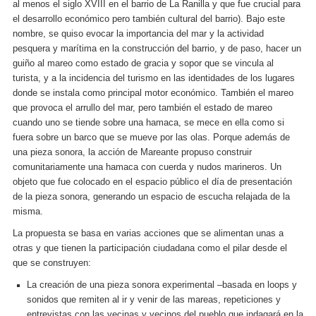
al menos el siglo XVIII en el barrio de La Ranilla y que fue crucial para
el desarrollo económico pero también cultural del barrio). Bajo este
nombre, se quiso evocar la importancia del mar y la actividad
pesquera y marítima en la construcción del barrio, y de paso, hacer un
guiño al mareo como estado de gracia y sopor que se vincula al
turista, y a la incidencia del turismo en las identidades de los lugares
donde se instala como principal motor económico. También el mareo
que provoca el arrullo del mar, pero también el estado de mareo
cuando uno se tiende sobre una hamaca, se mece en ella como si
fuera sobre un barco que se mueve por las olas. Porque además de
una pieza sonora, la acción de Mareante propuso construir
comunitariamente una hamaca con cuerda y nudos marineros. Un
objeto que fue colocado en el espacio público el día de presentación
de la pieza sonora, generando un espacio de escucha relajada de la
misma.
La propuesta se basa en varias acciones que se alimentan unas a
otras y que tienen la participación ciudadana como el pilar desde el
que se construyen:
La creación de una pieza sonora experimental –basada en loops y
sonidos que remiten al ir y venir de las mareas, repeticiones y
entrevistas con las vecinas y vecinos del pueblo que indagará en la