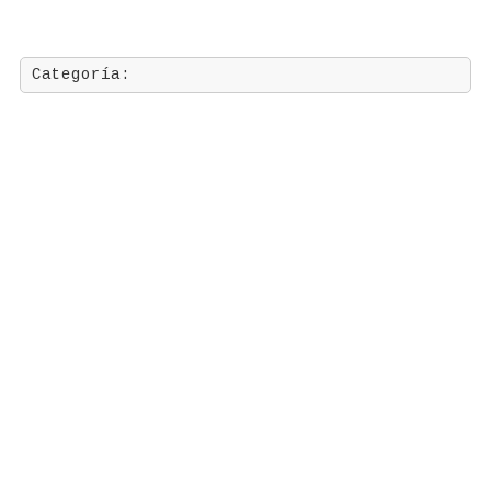
Categoría:
Copyright 2026
CHICO-TRóPICO